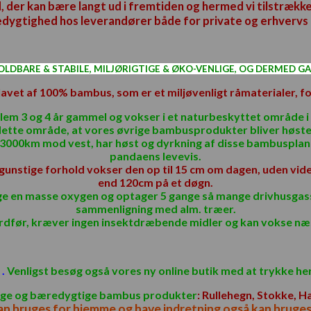
 der kan bære langt ud i fremtiden og hermed vi tilstrækkel
dygtighed hos leverandører både for private og erhvervs 
DBARE & STABILE, MILJØRIGTIGE & ØKO-VENLIGE, OG DERMED GA
et af 100% bambus, som er et miljøvenligt råmaterialer, for
em 3 og 4 år gammel og vokser i et naturbeskyttet område i 
 dette område, at vores øvrige bambusprodukter bliver høste
3000km mod vest, har høst og dyrkning af disse bambusplant
pandaens levevis.
gunstige forhold vokser den op til 15 cm om dagen, uden vide
end 120cm på et døgn.
lige en masse oxygen og optager 5 gange så mange drivhusgas
sammenligning med alm. træer.
dfør, kræver ingen insektdræbende midler og kan vokse næst
.
Venligst besøg også vores ny online butik med at trykke he
ige og bæredygtige bambus
produkter
: Rullehegn, Stokke, 
an bruges for hjemme og have indretning også kan bruge