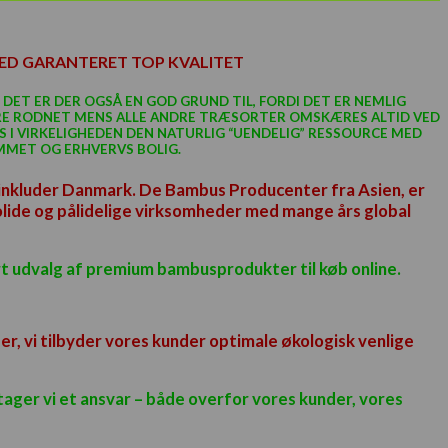
MED GARANTERET TOP KVALITET
DET ER DER OGSÅ EN GOD GRUND TIL, FORDI DET ER NEMLIG
RE RODNET MENS ALLE ANDRE
TRÆSORTER
OMSKÆRES ALTID VED
S I
VIRKELIGHEDEN
DEN NATURLIG “UENDELIG” RESSOURCE MED
EMMET OG ERHVERVS BOLIG.
e inkluder Danmark. De Bambus Producenter fra Asien, er
lide og pålidelige virksomheder med mange års global
rt udvalg af premium bambusprodukter til køb online.
 vi tilbyder vores kunder optimale økologisk venlige
ager vi et ansvar – både overfor vores kunder, vores