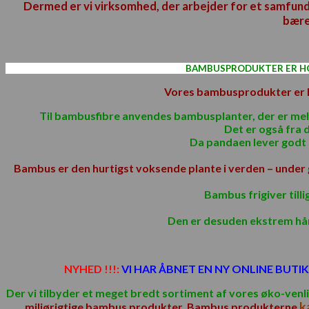
Dermed er vi virksomhed, der arbejder for et samfund,
bære
BAMBUSPRODUKTER ER HOL
Vores bambusprodukter er lav
Til bambusfibre anvendes bambusplanter, der er mell
Det er også fra
Da pandaen lever godt 
Bambus er den hurtigst voksende plante i verden – under 
Bambus frigiver til
Den er desuden ekstrem hår
NYHED !!!:
VI HAR ÅBNET EN NY ONLINE BUTIK 
Der vi tilbyder et meget bredt sortiment af
vores øko-venl
k
miljørigtige bambus
produkter
. Bambus produkterne