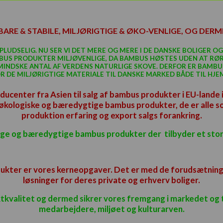
E & STABILE, MILJØRIGTIGE & ØKO-VENLIGE, OG DER
UDSELIG. NU SER VI DET MERE OG MERE I DE DANSKE BOLIGER OG 
MBUS PRODUKTER MILJØVENLIGE, DA BAMBUS HØSTES UDEN AT RØ
NDSKE ANTAL AF VERDENS NATURLIGE SKOVE. DERFOR ER BAMBU
 DE MILJØRIGTIGE MATERIALE TIL DANSKE MARKED BÅDE TIL HJ
ducenter fra Asien til salg af bambus produkter i EU-land
økologiske og bæredygtige bambus produkter, de er alle so
produktion erfaring og export salgs forankring.
lige og bæredygtige bambus produkter der tilbyder et sto
kter er vores kerneopgaver. Det er med de forudsætninger,
løsninger for deres private og
erhverv boliger
.
kvalitet og dermed sikrer vores fremgang i markedet og t
medarbejdere, miljøet og kulturarven.