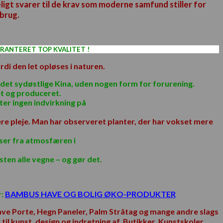
igt svarer til de krav som moderne samfund stiller for
brug.
RANTERET TOP KVALITET !
di den let opløses i naturen.
det sydøstlige Kina, uden nogen form for forurening.
t og produceret.
er ingen indvirkning på
re pleje. Man har observeret planter, der har vokset mere
ser fra atmosfæren i
en alle vegne – og gør det.
r:
BAMBUS HAVE OG BOLIG ØKO-PRODUKTER
Have Porte, Hegn Paneler, Palm Stråtag og mange andre slags
s
til kunst, design og indretning af Butikker, Kunstskoler,