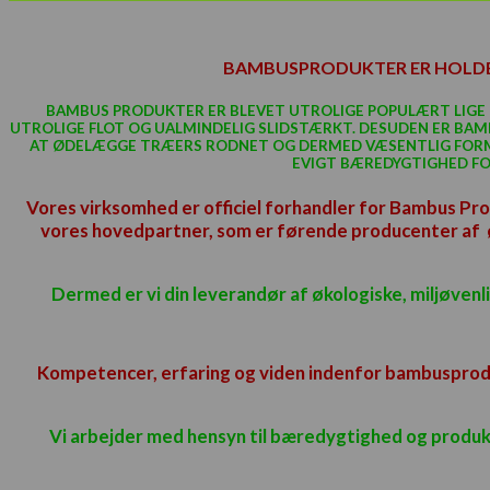
BAMBUSPRODUKTER ER HOLDBAR
BAMBUS PRODUKTER ER BLEVET UTROLIGE POPULÆRT LIGE PL
UTROLIGE FLOT OG UALMINDELIG SLIDSTÆRKT. DESUDEN ER BA
AT ØDELÆGGE TRÆERS RODNET OG DERMED VÆSENTLIG FORMI
EVIGT BÆREDYGTIGHED FOR
Vores virksomhed er officiel forhandler for Bambus Pro
vores
hovedpartner
, som er førende producenter af 
Dermed er vi din leverandør af økologiske, miljøven
Kompetencer, erfaring og viden indenfor bambusprodu
Vi arbejder med hensyn til bæredygtighed og produkt