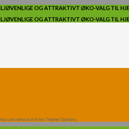
ILJØVENLIGE OG ATTRAKTIVT ØKO-VALG TIL H
ILJØVENLIGE OG ATTRAKTIVT ØKO-VALG TIL H
 You can remove it from Theme Options.