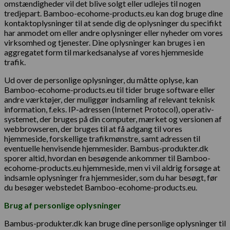
omstændigheder vil det blive solgt eller udlejes til nogen
tredjepart. Bamboo-ecohome-products.eu kan dog bruge dine
kontaktoplysninger til at sende dig de oplysninger du specifikt
har anmodet om eller andre oplysninger eller nyheder om vores
virksomhed og tjenester. Dine oplysninger kan bruges i en
aggregatet form til markedsanalyse af vores hjemmeside
trafik.
Ud over de personlige oplysninger, du måtte oplyse, kan
Bamboo-ecohome-products.eu til tider bruge software eller
andre værktøjer, der muliggør indsamling af relevant teknisk
information, f.eks. IP-adressen (Internet Protocol), operativ-
systemet, der bruges på din computer, mærket og versionen af ​​
webbrowseren, der bruges til at få adgang til vores
hjemmeside, forskellige trafikmønstre, samt adressen til
eventuelle henvisende hjemmesider. Bambus-produkter.dk
sporer altid, hvordan en besøgende ankommer til Bamboo-
ecohome-products.eu hjemmeside, men vi vil aldrig forsøge at
indsamle oplysninger fra hjemmesider, som du har besøgt, før
du besøger webstedet Bamboo-ecohome-products.eu.
Brug af personlige oplysninger
Bambus-produkter.dk kan bruge dine personlige oplysninger til