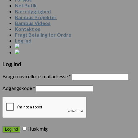
Net Butik
Bæredygtighed
Bambus Projekter
Bambus Videos
Kontakt os
Fragt Betaling for Ordre
Log ind
Log ind
Brugernavn eller e-mailadresse
*
Adgangskode
*
Husk mig
Log ind