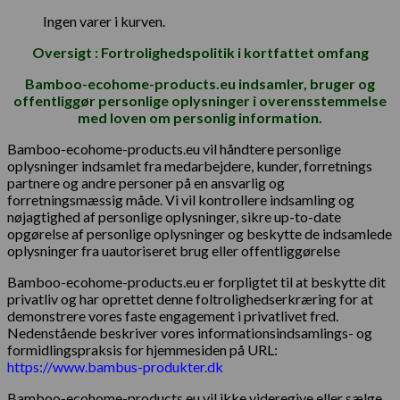
Ingen varer i kurven.
Oversigt : Fortrolighedspolitik i kortfattet omfang
Bamboo-ecohome-products.eu indsamler, bruger og
offentliggør personlige oplysninger i overensstemmelse
med loven om personlig information.
Bamboo-ecohome-products.eu vil håndtere personlige
oplysninger indsamlet fra medarbejdere, kunder, forretnings
partnere og andre personer på en ansvarlig og
forretningsmæssig måde. Vi vil kontrollere indsamling og
nøjagtighed af personlige oplysninger, sikre up-to-date
opgørelse af personlige oplysninger og beskytte de indsamlede
oplysninger fra uautoriseret brug eller offentliggørelse
Bamboo-ecohome-products.eu er forpligtet til at beskytte dit
privatliv og har oprettet denne foltrolighedserkræring for at
demonstrere vores faste engagement i privatlivet fred.
Nedenstående beskriver vores informationsindsamlings- og
formidlingspraksis for hjemmesiden på URL:
https://www.bambus-produkter.dk
Bamboo-ecohome-products.eu vil ikke videregive eller sælge