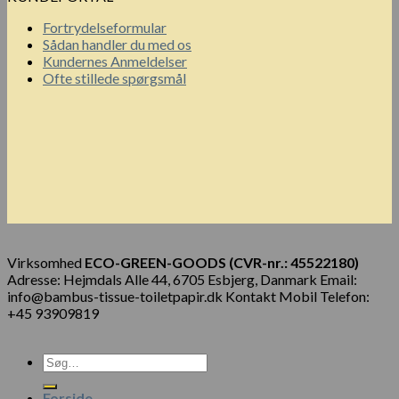
Fortrydelseformular
Sådan handler du med os
Kundernes Anmeldelser
Ofte stillede spørgsmål
Virksomhed
ECO-GREEN-GOODS (CVR-nr.: 45522180)
Adresse: Hejmdals Alle 44, 6705 Esbjerg, Danmark Email:
info@bambus-tissue-toiletpapir.dk Kontakt Mobil Telefon:
+45 93909819
Forside