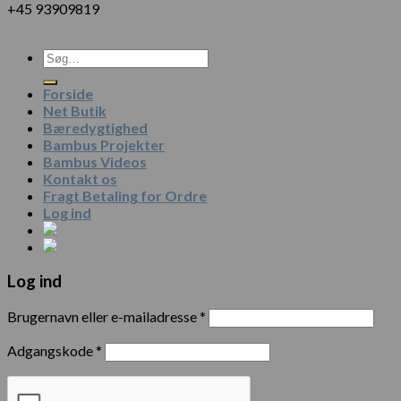
+45 93909819
Forside
Net Butik
Bæredygtighed
Bambus Projekter
Bambus Videos
Kontakt os
Fragt Betaling for Ordre
Log ind
Log ind
Brugernavn eller e-mailadresse
*
Adgangskode
*