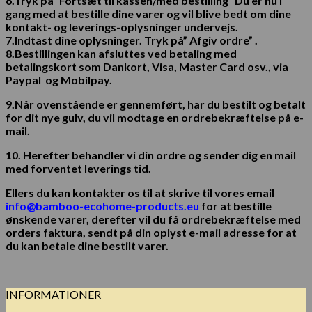
6.
Tryk
på” Fortsæt til kassen/med bestilling” Du er nu i
gang med at bestille dine varer og vil blive bedt om dine
kontakt- og leverings-oplysninger undervejs.
7.Indtast dine oplysninger. Tryk på” Afgiv ordre” .
8.Bestillingen kan afsluttes ved betaling med
betalingskort som Dankort, Visa, Master Card osv., via
Paypal og Mobilpay.
9.
Når ovenstående er gennemført, har du bestilt og betalt
for dit nye gulv, du vil modtage en ordrebekræftelse på e-
mail.
10. Herefter behandler vi din ordre og sender dig en mail
med forventet leverings tid.
Ellers du kan kontakter os til at skrive til vores email
info@bamboo-ecohome-products.eu
for at
bestille
ønskende varer, derefter vil du få ordrebekræftelse med
orders
faktura, sendt
på din oplyst e-mail adresse for at
du kan betale dine bestilt
varer.
INFORMATIONER