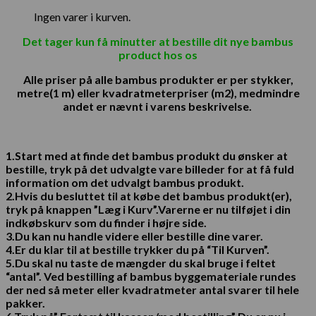
Ingen varer i kurven.
Det tager kun få minutter at bestille dit nye bambus
product hos os
Alle priser på alle bambus produkter er per stykker,
metre(1 m) eller kvadratmeterpriser (m2), medmindre
andet er nævnt i varens beskrivelse.
1.Start med at finde det bambus produkt du ønsker at
bestille, tryk på det udvalgte vare billeder for at få fuld
information om det udvalgt bambus produkt.
2.Hvis du besluttet til at købe det bambus produkt(er),
tryk på knappen ”Læg i Kurv”.
Varerne er nu tilføjet i din
indkøbskurv som du finder i højre side.
3.Du kan nu handle videre eller bestille dine varer.
4.Er du klar til at bestille trykker du på “Til Kurven”.
5.Du skal nu taste de mængder du skal bruge i feltet
“antal”. Ved bestilling af
bambus byggemateriale
rundes
der ned så meter eller
kvadratmeter antal
svarer til hele
pakker.