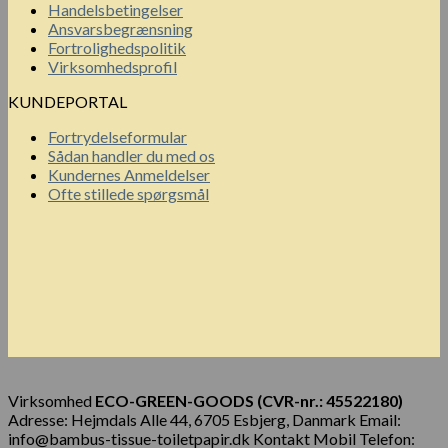
Handelsbetingelser
Ansvarsbegrænsning
Fortrolighedspolitik
Virksomhedsprofil
KUNDEPORTAL
Fortrydelseformular
Sådan handler du med os
Kundernes Anmeldelser
Ofte stillede spørgsmål
Virksomhed
ECO-GREEN-GOODS (CVR-nr.: 45522180)
Adresse: Hejmdals Alle 44, 6705 Esbjerg, Danmark Email:
info@bambus-tissue-toiletpapir.dk Kontakt Mobil Telefon: