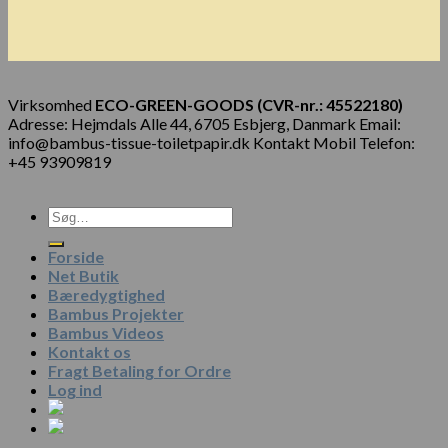
Virksomhed
ECO-GREEN-GOODS (CVR-nr.: 45522180)
Adresse: Hejmdals Alle 44, 6705 Esbjerg, Danmark Email:
info@bambus-tissue-toiletpapir.dk Kontakt Mobil Telefon:
+45 93909819
Forside
Net Butik
Bæredygtighed
Bambus Projekter
Bambus Videos
Kontakt os
Fragt Betaling for Ordre
Log ind