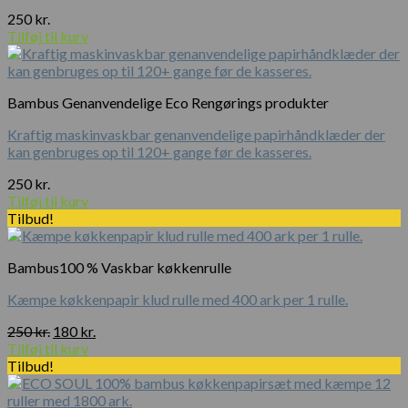
250
kr.
Tilføj til kurv
Bambus Genanvendelige Eco Rengørings produkter
Kraftig maskinvaskbar genanvendelige papirhåndklæder der
kan genbruges op til 120+ gange før de kasseres.
250
kr.
Tilføj til kurv
Tilbud!
Bambus100 % Vaskbar køkkenrulle
Kæmpe køkkenpapir klud rulle med 400 ark per 1 rulle.
Den
Den
250
kr.
180
kr.
oprindelige
aktuelle
Tilføj til kurv
pris
pris
Tilbud!
var:
er:
250 kr..
180 kr..