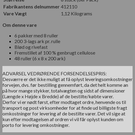
Fabrikantens delnummer
‎412110
Vare Vægt
1,12 Kilograms
Om denne vare
6 pakker med 8 ruller
200 3-lags ark pr. rulle
Blød og rivefast
Fremstillet af 100 % genbrugt cellulose
48 ruller (6 x 8 x 200 ark)
ADVARSEL VEDRØRENDE FORSENDELSESPRIS:
Desværre er det ikke muligt at få oplyst leveringsomkostninger
forvejen, dvs. før bestilling gennemført, da det helt komme an
på hvor mange stykker, totalvægten og sidst af dimensioner
(Længde x Højde x Bredde) af de bestilte/købte varer.
Derfor vi er nødt først, efter modtaget ordre, henvende os til
transport og post virksomheder for at finde ud billigste fragt
omkostninger for levering af de bestilte varer. Det vil sige at
kun efter modtagelsen af ordren vi vil får oplyst kunden om
porto for levering omkostninger.