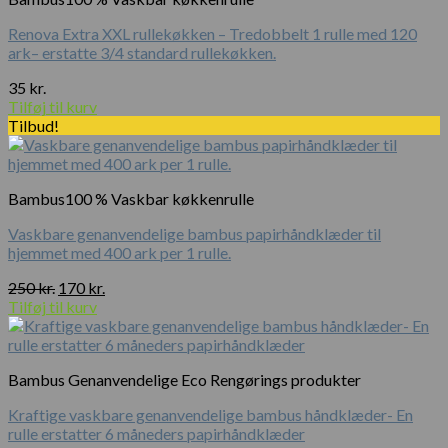
Renova Extra XXL rullekøkken – Tredobbelt 1 rulle med 120
ark– erstatte 3/4 standard rullekøkken.
35
kr.
Tilføj til kurv
Tilbud!
Bambus100 % Vaskbar køkkenrulle
Vaskbare genanvendelige bambus papirhåndklæder til
hjemmet med 400 ark per 1 rulle.
Den
Den
250
kr.
170
kr.
oprindelige
aktuelle
Tilføj til kurv
pris
pris
var:
er:
250 kr..
170 kr..
Bambus Genanvendelige Eco Rengørings produkter
Kraftige vaskbare genanvendelige bambus håndklæder- En
rulle erstatter 6 måneders papirhåndklæder