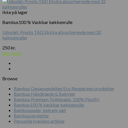
pris
pris
var:
er:
350 kr..
300 kr..
Ikke på lager
Bambus100 % Vaskbar køkkenrulle
Udsolgt. Presto TAD Ekstra absorberende med 32
køkkenruller
250
kr.
Læs mere
Browse
Bambus Genanvendelige Eco Rengørings produkter
Bambus Håndklæde & Babytøj
Bambus Premium Toiletpapir. 100% Plastfri
Bambus100 % Vaskbar køkkenrulle
Bambuspuder, betræk sæt
Bambusservietter
Personlig hygiejne artikler