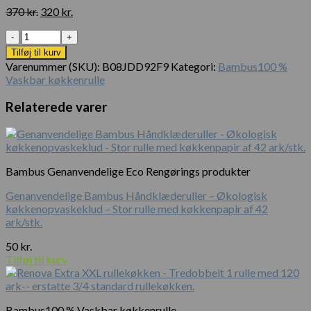
Den
Den
370
kr.
320
kr.
oprindelige
aktuelle
Antal
pris
pris
var:
er:
Tilføj til kurv
370 kr..
320 kr..
Varenummer (SKU):
B08JDD92F9
Kategori:
Bambus100 %
Vaskbar køkkenrulle
Relaterede varer
Bambus Genanvendelige Eco Rengørings produkter
Genanvendelige Bambus Håndklæderuller – Økologisk
køkkenopvaskeklud – Stor rulle med køkkenpapir af 42
ark/stk.
50
kr.
Tilføj til kurv
Bambus100 % Vaskbar køkkenrulle