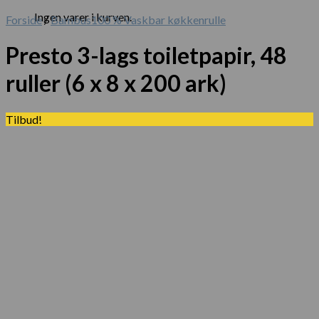
Ingen varer i kurven.
Forside
/
Bambus100 % Vaskbar køkkenrulle
Presto 3-lags toiletpapir, 48
ruller (6 x 8 x 200 ark)
Tilbud!