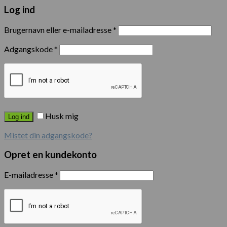
Log ind
Brugernavn eller e-mailadresse
*
Adgangskode
*
Husk mig
Log ind
Mistet din adgangskode?
Opret en kundekonto
E-mailadresse
*