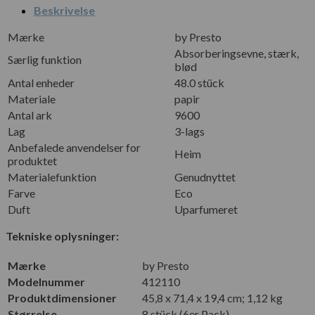
Beskrivelse
Mærke
by Presto
Absorberingsevne, stærk,
Særlig funktion
blød
Antal enheder
48.0 stück
Materiale
papir
Antal ark
9600
Lag
3-lags
Anbefalede anvendelser for
Heim
produktet
Materialefunktion
Genudnyttet
Farve
Eco
Duft
Uparfumeret
Tekniske oplysninger:
Mærke
‎by Presto
Modelnummer
‎412110
Produktdimensioner
‎45,8 x 71,4 x 19,4 cm; 1,12 kg
Størrelse
‎8 stück (6er Pack)