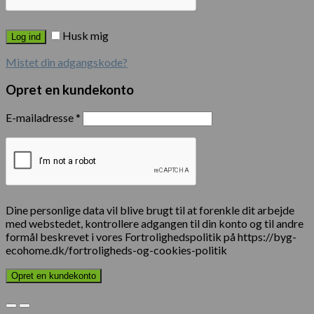
Husk mig
Log ind
Mistet din adgangskode?
Opret en kundekonto
E-mailadresse
*
Dine personlige data vil blive brugt til at forenkle dit arbejde
med webstedet, kontrollere adgangen til din konto og til andre
formål beskrevet i vores Fortrolighedspolitik på https://byg-
ecohome.dk/fortroligheds-og-cookies-politik
Opret en kundekonto