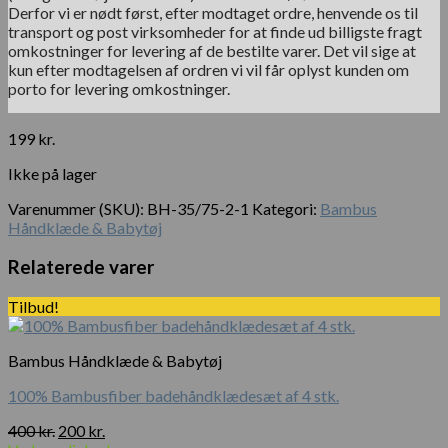
Derfor vi er nødt først, efter modtaget ordre, henvende os til
transport og post virksomheder for at finde ud billigste fragt
omkostninger for levering af de bestilte varer. Det vil sige at
kun efter modtagelsen af ordren vi vil får oplyst kunden om
porto for levering omkostninger.
199
kr.
Ikke på lager
Varenummer (SKU):
BH-35/75-2-1
Kategori:
Bambus
Håndklæde & Babytøj
Relaterede varer
Tilbud!
Bambus Håndklæde & Babytøj
100% Bambusfiber badehåndklædesæt af 4 stk.
Den
Den
400
kr.
200
kr.