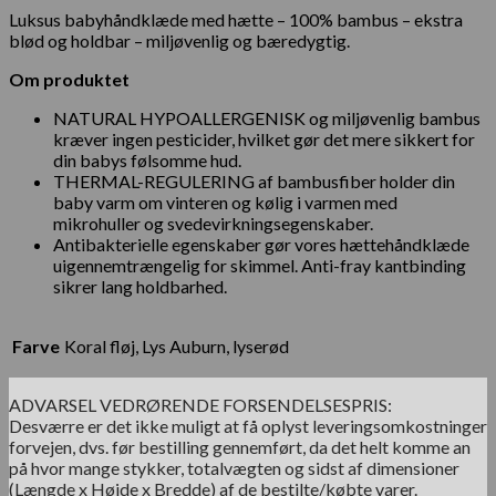
Luksus babyhåndklæde med hætte – 100% bambus – ekstra
blød og holdbar – miljøvenlig og bæredygtig.
Om produktet
NATURAL HYPOALLERGENISK og miljøvenlig bambus
kræver ingen pesticider, hvilket gør det mere sikkert for
din babys følsomme hud.
THERMAL-REGULERING af bambusfiber holder din
baby varm om vinteren og kølig i varmen med
mikrohuller og svedevirkningsegenskaber.
Antibakterielle egenskaber gør vores hættehåndklæde
uigennemtrængelig for skimmel. Anti-fray kantbinding
sikrer lang holdbarhed.
Farve
Koral fløj, Lys Auburn, lyserød
ADVARSEL VEDRØRENDE FORSENDELSESPRIS:
Desværre er det ikke muligt at få oplyst leveringsomkostninger
forvejen, dvs. før bestilling gennemført, da det helt komme an
på hvor mange stykker, totalvægten og sidst af dimensioner
(Længde x Højde x Bredde) af de bestilte/købte varer.