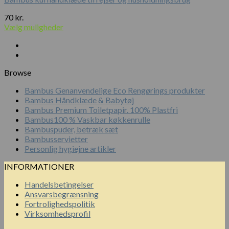
70
kr.
Vælg muligheder
Browse
Bambus Genanvendelige Eco Rengørings produkter
Bambus Håndklæde & Babytøj
Bambus Premium Toiletpapir. 100% Plastfri
Bambus100 % Vaskbar køkkenrulle
Bambuspuder, betræk sæt
Bambusservietter
Personlig hygiejne artikler
INFORMATIONER
Handelsbetingelser
Ansvarsbegrænsning
Fortrolighedspolitik
Virksomhedsprofil