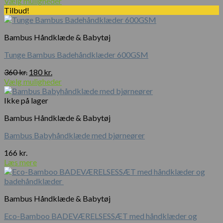
oprindelige
aktuelle
Vælg muligheder
pris
pris
Tilbud!
var:
er:
400 kr..
200 kr..
Bambus Håndklæde & Babytøj
Tunge Bambus Badehåndklæder 600GSM
Den
Den
360
kr.
180
kr.
oprindelige
aktuelle
Vælg muligheder
pris
pris
var:
er:
Ikke på lager
360 kr..
180 kr..
Bambus Håndklæde & Babytøj
Bambus Babyhåndklæde med bjørneører
166
kr.
Læs mere
Bambus Håndklæde & Babytøj
Eco-Bamboo BADEVÆRELSESSÆT med håndklæder og