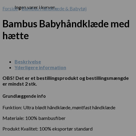
Ingen varer i kurven.
Forside
/
Bambus Håndklæde & Babytøj
Bambus Babyhåndklæde med
hætte
Beskrivelse
Yderligere information
OBS! Det er et bestillingsprodukt og bestillingsmængde
er mindst 2 stk.
Grundlæggende info
Funktion: Ultra blødt håndklæde, møntfast håndklæde
Materiale: 100% bambusfiber
Produkt Kvalitet: 100% eksportør standard