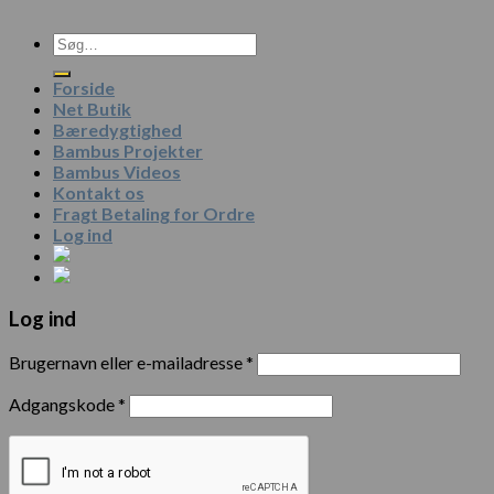
Forside
Net Butik
Bæredygtighed
Bambus Projekter
Bambus Videos
Kontakt os
Fragt Betaling for Ordre
Log ind
Log ind
Brugernavn eller e-mailadresse
*
Adgangskode
*