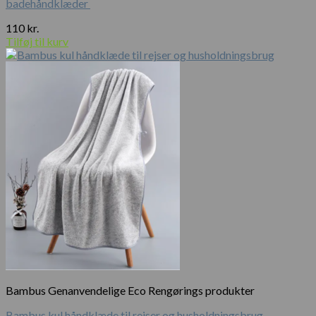
badehåndklæder
110
kr.
Tilføj til kurv
Bambus Genanvendelige Eco Rengørings produkter
Bambus kul håndklæde til rejser og husholdningsbrug