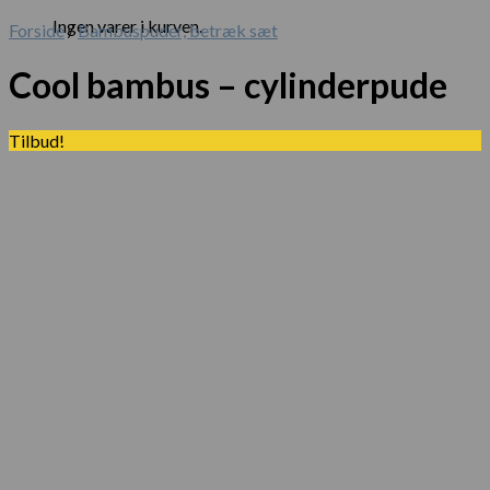
Ingen varer i kurven.
Forside
/
Bambuspuder, betræk sæt
Cool bambus – cylinderpude
Tilbud!