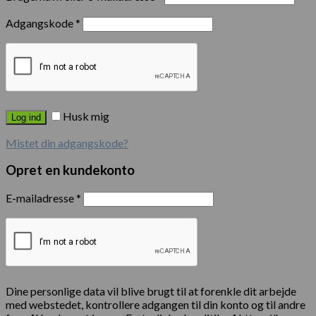
Adgangskode
*
Husk mig
Log ind
Mistet din adgangskode?
Opret en kundekonto
E-mailadresse
*
Dine personlige data vil blive brugt til at forenkle dit arbejde
med webstedet, kontrollere adgangen til din konto og til andre