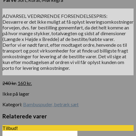
ADVARSEL VEDRØRENDE FORSENDELSESPRIS:
Desværre er det ikke muligt at få oplyst leveringsomkostninger
forvejen, dvs. før bestilling gennemført, da det helt komme an
på hvor mange stykker, totalvægten og sidst af dimensioner
(Længde x Højde x Bredde) af de bestilte/købte varer.
Derfor vi er nødt først, efter modtaget ordre, henvende os til
transport og post virksomheder for at finde ud billigste fragt
omkostninger for levering af de bestilte varer. Det vil sige at
kun efter modtagelsen af ordren vi vil får oplyst kunden om
porto for levering omkostninger.
Den
Den
240
kr.
160
kr.
oprindelige
aktuelle
Ikke på lager
pris
pris
var:
er:
Kategori:
Bambuspuder, betræk sæt
240 kr..
160 kr..
Relaterede varer
Tilbud!