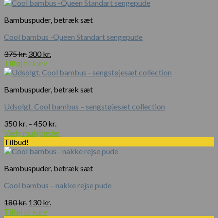
var:
er:
180 kr..
120 kr..
Bambuspuder, betræk sæt
Cool bambus -Queen Standart sengepude
Den
Den
375
kr.
300
kr.
oprindelige
aktuelle
Tilføj til kurv
pris
pris
var:
er:
Bambuspuder, betræk sæt
375 kr..
300 kr..
Udsolgt. Cool bambus – sengstøjesæt collection
Prisinterval:
350
kr.
–
450
kr.
350 kr.
Vælg muligheder
til
Tilbud!
450 kr.
Bambuspuder, betræk sæt
Cool bambus – nakke rejse pude
Den
Den
180
kr.
130
kr.
oprindelige
aktuelle
Tilføj til kurv