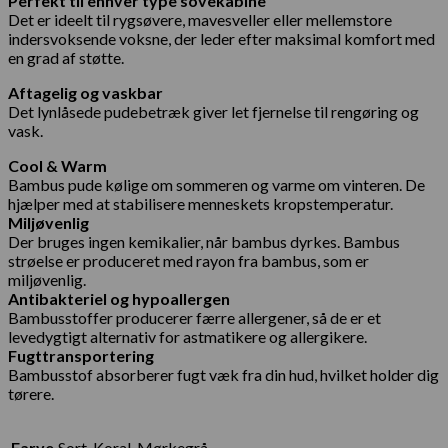
Perfekt til enhver type sovekabine
Det er ideelt til rygsøvere, mavesveller eller mellemstore
indersvoksende voksne, der leder efter maksimal komfort med
en grad af støtte.
Aftagelig og vaskbar
Det lynlåsede pudebetræk giver let fjernelse til rengøring og
vask.
Cool & Warm
Bambus pude kølige om sommeren og varme om vinteren. De
hjælper med at stabilisere menneskets kropstemperatur.
Miljøvenlig
Der bruges ingen kemikalier, når bambus dyrkes. Bambus
strøelse er produceret med rayon fra bambus, som er
miljøvenlig.
Antibakteriel og hypoallergen
Bambusstoffer producerer færre allergener, så de er et
levedygtigt alternativ for astmatikere og allergikere.
Fugttransportering
Bambusstof absorberer fugt væk fra din hud, hvilket holder dig
tørere.
Farve
Sort, Koral, Mørkegrå