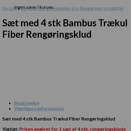
Ingen varer i kurven.
Forside
/
Bambus Genanvendelige Eco Rengørings produkter
Sæt med 4 stk Bambus Trækul
Fiber Rengøringsklud
Beskrivelse
Yderligere information
Sæt med 4 stk Bambus Trækul Fiber Rengøringsklud
Vigtigt:
Prisen angivet for 1 sæt af 4 stk. rengøringsklude