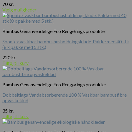
70
kr.
Vælg muligheder
Bambus Genanvendelige Eco Rengørings produkter
Spontex vaskbar bambushusholdningsklude. Pakke med 40 stk
(8 x pakke med 5 stk.)
220
kr.
Tilføj til kurv
Bambus Genanvendelige Eco Rengørings produkter
Dobbeltlags Vandabsorberende 100 % Vaskbar bambusfibre
opvaskeklud
35
kr.
Tilføj til kurv