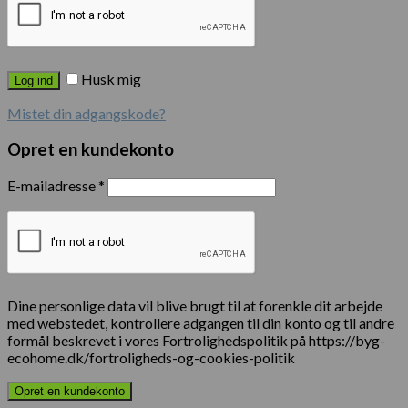
Husk mig
Log ind
Mistet din adgangskode?
Opret en kundekonto
E-mailadresse
*
Dine personlige data vil blive brugt til at forenkle dit arbejde
med webstedet, kontrollere adgangen til din konto og til andre
formål beskrevet i vores Fortrolighedspolitik på https://byg-
ecohome.dk/fortroligheds-og-cookies-politik
Opret en kundekonto