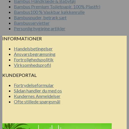
Bambus Håndklæde & Babytøj
Bambus Premium Toiletpapir. 100% Plastfri
Bambus100 % Vaskbar køkkenrulle
Bambuspuder, betræk sæt
Bambusservietter
Personlig hygiejne artikler
INFORMATIONER
Handelsbetingelser
Ansvarsbegrænsning
Fortrolighedspolitik
Virksomhedsprofil
KUNDEPORTAL
Fortrydelseformular
Sådan handler du med os
Kundernes Anmeldelser
Ofte stillede spørgsmål