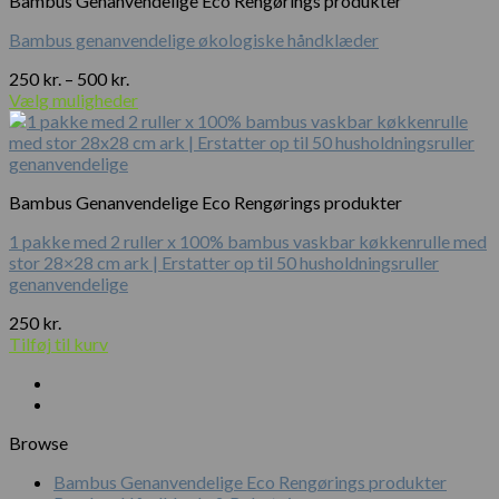
Bambus Genanvendelige Eco Rengørings produkter
Bambus genanvendelige økologiske håndklæder
Prisinterval:
250
kr.
–
500
kr.
250 kr.
Vælg muligheder
til
500 kr.
Bambus Genanvendelige Eco Rengørings produkter
1 pakke med 2 ruller x 100% bambus vaskbar køkkenrulle med
stor 28×28 cm ark | Erstatter op til 50 husholdningsruller
genanvendelige
250
kr.
Tilføj til kurv
Browse
Bambus Genanvendelige Eco Rengørings produkter