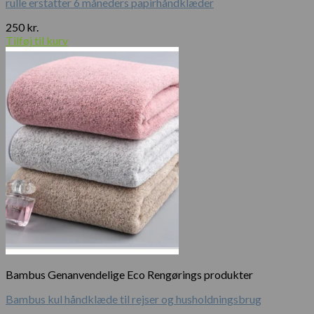
rulle erstatter 6 måneders papirhåndklæder
250
kr.
Tilføj til kurv
Bambus Genanvendelige Eco Rengørings produkter
Bambus kul håndklæde til rejser og husholdningsbrug