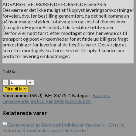
ADVARSEL VEDRØRENDE FORSENDELSESPRIS:
Desværre er det ikke muligt at få oplyst leveringsomkostninger
forvejen, dvs. før bestilling gennemført, da det helt komme an
på hvor mange stykker, totalvægten og sidst af dimensioner
(Længde x Højde x Bredde) af de bestilte/købte varer.
Derfor vi er nødt først, efter modtaget ordre, henvende os til
transport og post virksomheder for at finde ud billigste fragt
omkostninger for levering af de bestilte varer. Det vil sige at
kun efter modtagelsen af ordren vi vil får oplyst kunden om
porto for levering omkostninger.
150
kr.
Antal
Tilføj til kurv
Varenummer (SKU):
BH-35/75-1
Kategori:
Bambus
Genanvendelige Eco Rengørings produkter
Relaterede varer