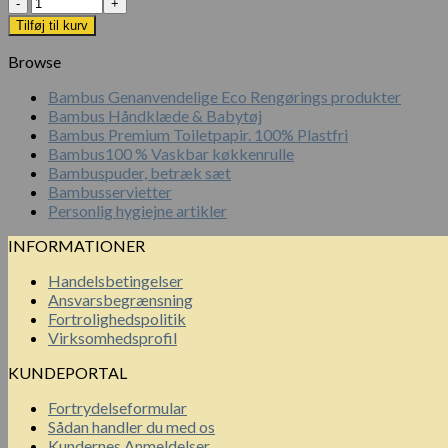
Antal
Tilføj til kurv
Browse
Bambus Genanvendelige Eco Rengørings produkter
Bambus Håndklæde & Babytøj
Bambus Premium Toiletpapir. 100% Plastfri
Bambus100 % Vaskbar køkkenrulle
Bambuspuder, betræk sæt
Bambusservietter
Personlig hygiejne artikler
INFORMATIONER
Handelsbetingelser
Ansvarsbegrænsning
Fortrolighedspolitik
Virksomhedsprofil
KUNDEPORTAL
Fortrydelseformular
Sådan handler du med os
Kundernes Anmeldelser