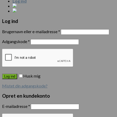
Log ind
Log ind
Brugernavn eller e-mailadresse
*
Adgangskode
*
Husk mig
Log ind
Mistet din adgangskode?
Opret en kundekonto
E-mailadresse
*