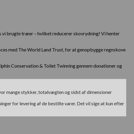
 vi brugte træer – hvilket reducerer skovrydning! Vi henter
proces med The World Land Trust, for at genopbygge regnskove
Dolphin Conservation & Toilet Twinning gennem donationer og
hvor mange stykker, totalvægten og sidst af dimensioner
ger for levering af de bestilte varer. Det vil sige at kun efter