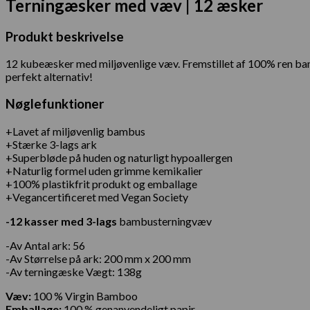
Terningæsker med væv | 12 æsker
Produkt beskrivelse
12 kubeæsker med miljøvenlige væv. Fremstillet af 100% ren bam
perfekt alternativ!
Nøglefunktioner
+Lavet af miljøvenlig bambus
+Stærke 3-lags ark
+Superbløde på huden og naturligt hypoallergen
+Naturlig formel uden grimme kemikalier
+100% plastikfrit produkt og emballage
+Vegancertificeret med Vegan Society
-12 kasser med 3-lags
bambusterningvæv
-Av Antal ark: 56
-Av Størrelse på ark: 200 mm x 200 mm
-Av terningæske Vægt: 138g
Væv:
100 % Virgin Bamboo
Emballage:
100 % genanvendeligt papir