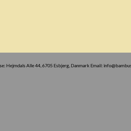
e: Hejmdals Alle 44, 6705 Esbjerg, Danmark Email: info@bambus