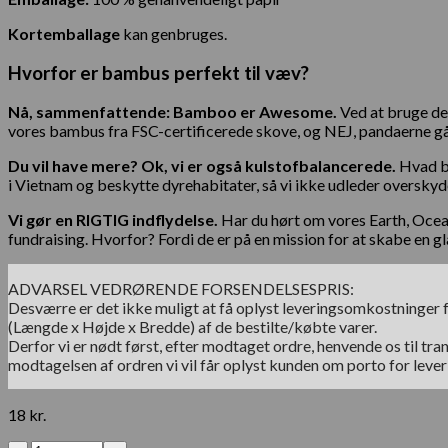
Kortemballage
kan genbruges.
Hvorfor er bambus perfekt til væv?
Nå, sammenfattende: Bamboo er Awesome.
Ved at bruge de
vores bambus fra FSC-certificerede skove, og NEJ, pandaerne går
Du vil have mere? Ok, vi er også kulstofbalancerede.
Hvad be
i Vietnam og beskytte dyrehabitater, så vi ikke udleder overskyden
Vi gør en RIGTIG indflydelse.
Har du hørt om vores Earth, Ocea
fundraising. Hvorfor? Fordi de er på en mission for at skabe en gla
ADVARSEL VEDRØRENDE FORSENDELSESPRIS:
Desværre er det ikke muligt at få oplyst leveringsomkostninger f
(Længde x Højde x Bredde) af de bestilte/købte varer.
Derfor vi er nødt først, efter modtaget ordre, henvende os til tran
modtagelsen af ordren vi vil får oplyst kunden om porto for leve
18
kr.