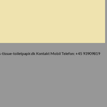
-tissue-toiletpapir.dk Kontakt Mobil Telefon: +45 93909819