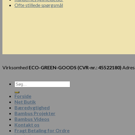
Ofte stillede spørgsmål
Virksomhed
ECO-GREEN-GOODS (CVR-nr.: 45522180)
Adress
Forside
Net Butik
Bæredygtighed
Bambus Projekter
Bambus Videos
Kontakt os
Fragt Betaling for Ordre