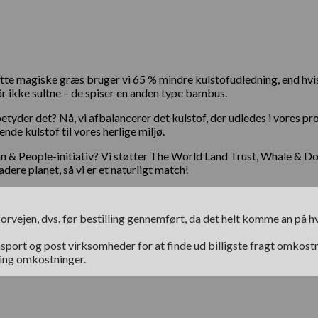
tte magiske græs bruger vi 65 % mindre kulstofudledning, end hvis
 ikke sultne – de spiser en anden type bambus.
tyder det? Nå, vi afbalancerer det kulstof, der udledes i vores 
de kulstof til vores herlige miljø.
n & People-initiativ? Vi støtter The World Land Trust, Whale & 
dere planet, så vi er et naturligt match!
orvejen, dvs. før bestilling gennemført, da det helt komme an på 
sport og post virksomheder for at finde ud billigste fragt omkostnin
ring omkostninger.