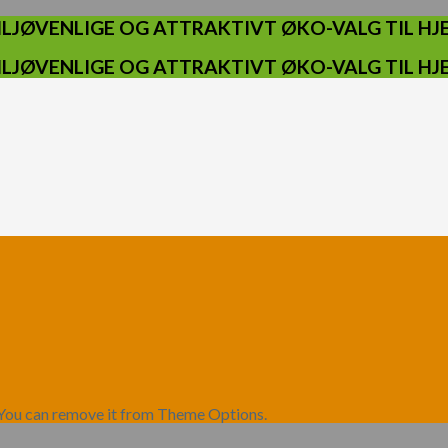
ILJØVENLIGE OG ATTRAKTIVT ØKO-VALG TIL H
ILJØVENLIGE OG ATTRAKTIVT ØKO-VALG TIL H
 You can remove it from Theme Options.