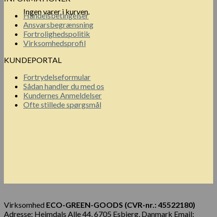
Ingen varer i kurven.
Handelsbetingelser
Ansvarsbegrænsning
Fortrolighedspolitik
Virksomhedsprofil
KUNDEPORTAL
Fortrydelseformular
Sådan handler du med os
Kundernes Anmeldelser
Ofte stillede spørgsmål
Virksomhed
ECO-GREEN-GOODS (CVR-nr.: 45522180)
Adresse: Hejmdals Alle 44, 6705 Esbjerg, Danmark Email: