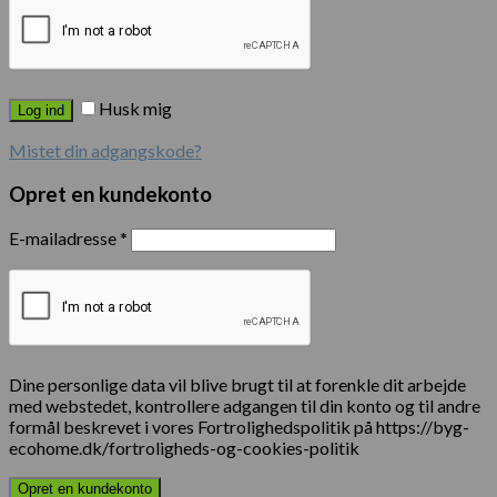
Husk mig
Log ind
Mistet din adgangskode?
Opret en kundekonto
E-mailadresse
*
Dine personlige data vil blive brugt til at forenkle dit arbejde
med webstedet, kontrollere adgangen til din konto og til andre
formål beskrevet i vores Fortrolighedspolitik på https://byg-
ecohome.dk/fortroligheds-og-cookies-politik
Opret en kundekonto