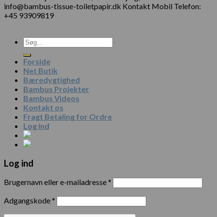
info@bambus-tissue-toiletpapir.dk Kontakt Mobil Telefon:
+45 93909819
Forside
Net Butik
Bæredygtighed
Bambus Projekter
Bambus Videos
Kontakt os
Fragt Betaling for Ordre
Log ind
Log ind
Brugernavn eller e-mailadresse
*
Adgangskode
*