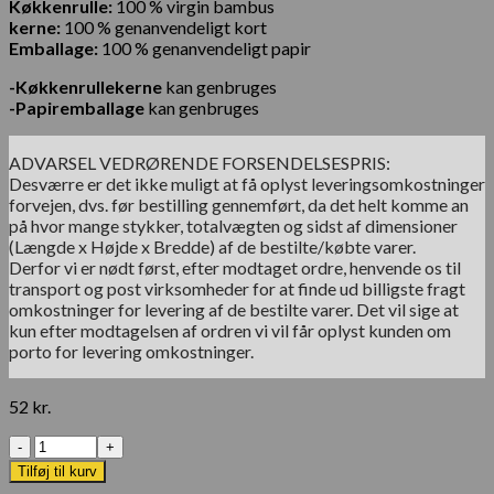
Køkkenrulle:
100 % virgin bambus
kerne:
100 % genanvendeligt kort
Emballage:
100 % genanvendeligt papir
-Køkkenrullekerne
kan genbruges
-Papiremballage
kan genbruges
ADVARSEL VEDRØRENDE FORSENDELSESPRIS:
Desværre er det ikke muligt at få oplyst leveringsomkostninger
forvejen, dvs. før bestilling gennemført, da det helt komme an
på hvor mange stykker, totalvægten og sidst af dimensioner
(Længde x Højde x Bredde) af de bestilte/købte varer.
Derfor vi er nødt først, efter modtaget ordre, henvende os til
transport og post virksomheder for at finde ud billigste fragt
omkostninger for levering af de bestilte varer. Det vil sige at
kun efter modtagelsen af ordren vi vil får oplyst kunden om
porto for levering omkostninger.
52
kr.
Antal
Tilføj til kurv