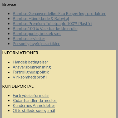
Browse
Bambus Genanvendelige Eco Rengørings produkter
Bambus Håndklæde & Babytøj
Bambus Premium Toiletpapir. 100% Plastfri
Bambus100 % Vaskbar køkkenrulle
Bambuspuder, betræk sæt
Bambusservietter
Personlig hygiejne artikler
INFORMATIONER
Handelsbetingelser
Ansvarsbegrænsning
Fortrolighedspolitik
Virksomhedsprofil
KUNDEPORTAL
Fortrydelseformular
Sådan handler du med os
Kundernes Anmeldelser
Ofte stillede spørgsmål