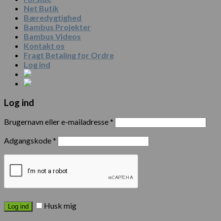
Net Butik
Bæredygtighed
Bambus Projekter
Bambus Videos
Kontakt os
Fragt Betaling for Ordre
Log ind
Log ind
Brugernavn eller e-mailadresse
*
Adgangskode
*
Husk mig
Log ind