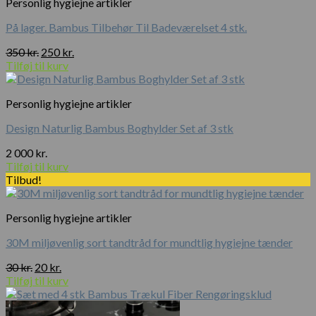
Personlig hygiejne artikler
På lager. Bambus Tilbehør Til Badeværelset 4 stk.
Den
Den
350
kr.
250
kr.
oprindelige
aktuelle
Tilføj til kurv
pris
pris
var:
er:
Personlig hygiejne artikler
350 kr..
250 kr..
Design Naturlig Bambus Boghylder Set af 3 stk
2 000
kr.
Tilføj til kurv
Tilbud!
Personlig hygiejne artikler
30M miljøvenlig sort tandtråd for mundtlig hygiejne tænder
Den
Den
30
kr.
20
kr.
oprindelige
aktuelle
Tilføj til kurv
pris
pris
var:
er: