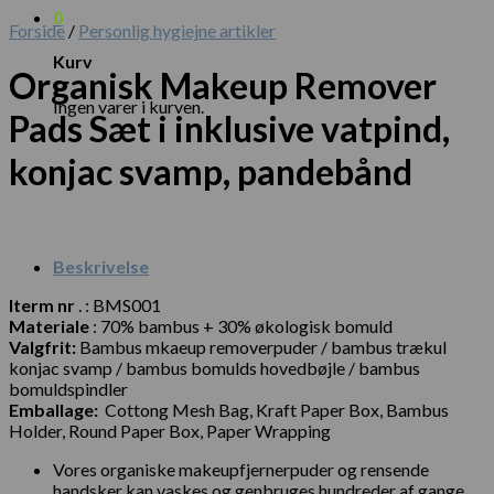
0
Forside
/
Personlig hygiejne artikler
Kurv
Organisk Makeup Remover
Ingen varer i kurven.
Pads Sæt i inklusive vatpind,
konjac svamp, pandebånd
Beskrivelse
Iterm nr
. : BMS001
Materiale
: 70% bambus + 30% økologisk bomuld
Valgfrit:
Bambus mkaeup removerpuder / bambus trækul
konjac svamp / bambus bomulds hovedbøjle / bambus
bomuldspindler
Emballage:
Cottong Mesh Bag, Kraft Paper Box, Bambus
Holder, Round Paper Box, Paper Wrapping
Vores organiske makeupfjernerpuder og rensende
handsker kan vaskes og genbruges hundreder af gange,