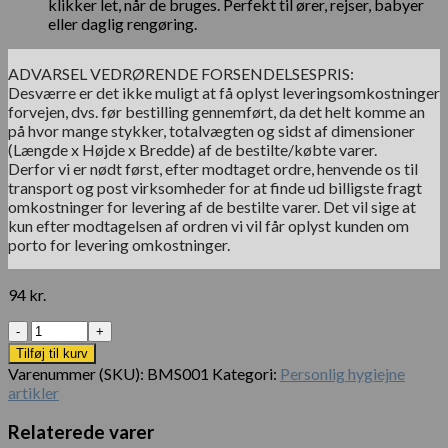
klikker let, når de bruges. Perfekt til ører, rejser, babyer
eller daglig rengøring.
ADVARSEL VEDRØRENDE FORSENDELSESPRIS:
Desværre er det ikke muligt at få oplyst leveringsomkostninger
forvejen, dvs. før bestilling gennemført, da det helt komme an
på hvor mange stykker, totalvægten og sidst af dimensioner
(Længde x Højde x Bredde) af de bestilte/købte varer.
Derfor vi er nødt først, efter modtaget ordre, henvende os til
transport og post virksomheder for at finde ud billigste fragt
omkostninger for levering af de bestilte varer. Det vil sige at
kun efter modtagelsen af ordren vi vil får oplyst kunden om
porto for levering omkostninger.
94
kr.
Antal
Tilføj til kurv
Varenummer (SKU):
BMS001
Kategori:
Personlig hygiejne
artikler
Relaterede varer