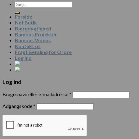
Forside
Net Butik
Bæredygtighed
Bambus Projekter
Bambus Videos
Kontakt os
Fragt Betaling for Ordre
Log ind
Log ind
Brugernavn eller e-mailadresse
*
Adgangskode
*