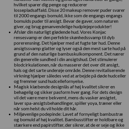
hvilket sparer dig penge og reducerer
lossepladsaffald. Disse 20 makeup remover puder svarer
til 2000 engangs bomuld, ikke som de engangs engangs
bomulds puder til ansigt. Bevar de gaver, som naturen
giver, og brug genanvendelige hudplejeprodukter!
Afslør din naturligt glødende hud. Vores Konjac
rensesvamp er den perfekte skønhedssvamp til dyb
porerensning. Det hjælper med at fugte tør hud. Denne
ansigtssvamp glatter og lyser også den mest sarte hud på
grund af den naturlige bambuskulkomponent. Det nærer
din generelle sundhed i din ansigtshud. Det stimulerer
blodcirkulationen, når du masserer det over dit ansigt,
hals og det sarte underøje område. Denne revitaliserende
virkning hjælper således ved at arbejde på døde hudceller
og fremmer sund hudcellefornyelse.
Magisk klæbende designlås af høj kvalitet sikrer en
behagelig og sikker pasform hver gang. For dets design
vil det være mere bekvemt, mens du vasker ansigtet,
laver spa-ansigtsbehandlinger, spiller yoya, træner eller
når som helst du vil holde dit hår.
Miljøvenlige podepinde: Lavet af fornyeligt bambustræ
og bomuld af høj kvalitet. Bambusstifter er holdbare og
stærkere end papirstifter, der sikrer, at de er seje og ikke