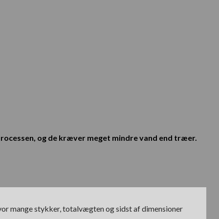
gsprocessen, og de kræver meget mindre vand end træer.
hvor mange stykker, totalvægten og sidst af dimensioner