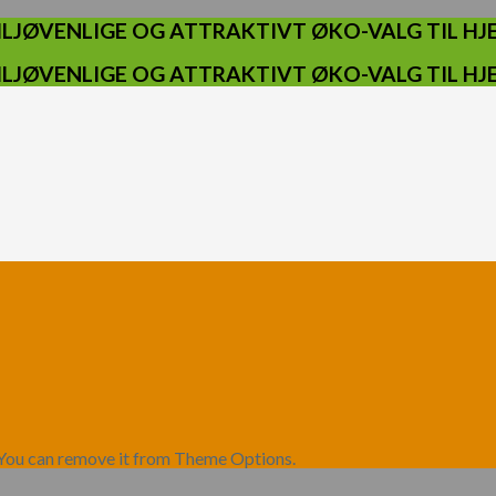
ILJØVENLIGE OG ATTRAKTIVT ØKO-VALG TIL H
ILJØVENLIGE OG ATTRAKTIVT ØKO-VALG TIL H
 You can remove it from Theme Options.