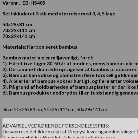
Varenr .: EB-H5405
Set inkluderet 3 stk med størrelse med 3, 4, 5 lage
50x29x81 cm
70x29x111 cm
70x29x141 cm
Materiale: Karboniseret bambus
Bambus materiale er miljøvenligt, fordi:
1). Hårdt træ tager 30-50 år at modnes, mens bambus når 
2). De samme firkantede optagelser af bambus producerer 
3). Bambus kan vokse og blomstre i flere forskellige klimaer
4). Alle arter af bambus vokser hurtigt, og flere arter vokser
5). På grund af holdbarheden af ​​bambusplanter er der ikk
6). Bambusprodukter nedbrydes til en fuldstændig genanve
Size
50x29x81cm, 50x29x111cm, 50x29x141cm
ADVARSEL VEDRØRENDE FORSENDELSESPRIS:
Desværre er det ikke muligt at få oplyst leveringsomkostninger f
(Længde x Højde x Bredde) af de bestilte/købte varer.