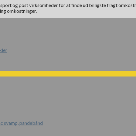
sport og post virksomheder for at finde ud billigste fragt omkostnin
ring omkostninger.
kler