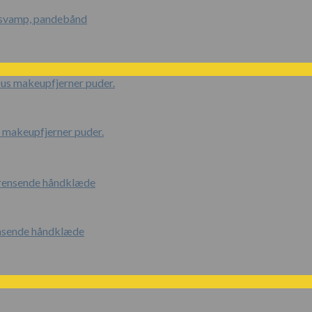
c svamp, pandebånd
 makeupfjerner puder.
ensende håndklæde