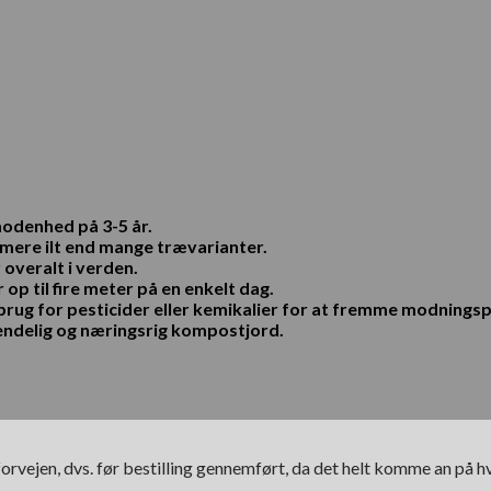
modenhed på 3-5 år.
mere ilt end mange trævarianter.
 overalt i verden.
 op til fire meter på en enkelt dag.
e brug for pesticider eller kemikalier for at fremme modnin
ndelig og næringsrig kompostjord.
orvejen, dvs. før bestilling gennemført, da det helt komme an på 