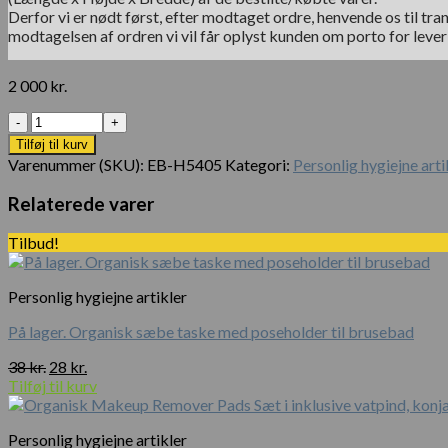
Derfor vi er nødt først, efter modtaget ordre, henvende os til tran
modtagelsen af ordren vi vil får oplyst kunden om porto for leve
2 000
kr.
Antal
Tilføj til kurv
Varenummer (SKU):
EB-H5405
Kategori:
Personlig hygiejne arti
Relaterede varer
Tilbud!
Personlig hygiejne artikler
På lager. Organisk sæbe taske med poseholder til brusebad
Den
Den
38
kr.
28
kr.
oprindelige
aktuelle
Tilføj til kurv
pris
pris
var:
er:
Personlig hygiejne artikler
38 kr..
28 kr..