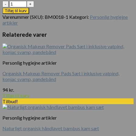
Antal
pris
pris
var:
er:
Tilføj til kurv
190 kr..
160 kr..
Varenummer (SKU):
BM0018-1
Kategori:
Personlig hygiejne
artikler
Relaterede varer
Personlig hygiejne artikler
Organisk Makeup Remover Pads Sæt i inklusive vatpind,
konjac svamp, pandebånd
94
kr.
Tilføj til kurv
Tilbud!
Personlig hygiejne artikler
Naturligt organisk håndlavet bambus kam sæt