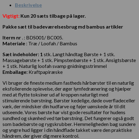
Beskrivelse
Vigtigt:
Kun 20 sæts tilbage på lager.
Pakke sæt til badeværelsesbrug md bambus artikler
️Iterm nr
. : BDS001/ BC005.
Materiale
: Træ / Loofah / Bambus
Sæt indeholder: 1
stk. Langt håndtag Børste + 1 stk.
Massagebørste + 1 stk. Pimpstenbørste + 1 stk. Ansigtsbørste
+ 1 stk. Naturlig loofah svamp gnidningsstrimmel
Emballage:
Kraftpapiræske
Vi bruger de fineste medium fastheds hårbørster til en naturlig
eksfolierende oplevelse, der øger lymfedrænering og hjælper
med at flytte toksiner ud af kroppen naturligt med
stimulerende børstning. Børster kedelige, døde overfladeceller
væk, der mindsker din hudfarve og føjer uønskede år til dit
udseende. Vores børste har vist gode resultater for hudens
sundhed og skønhed ved tørbørstning. Det fungerer også godt
som badebørste og rygskrubber. Hemmeligheden bag sundere
og yngre hud ligger i din håndflade takket være den praktiske
håndrem, der giver dig mere kontrol.