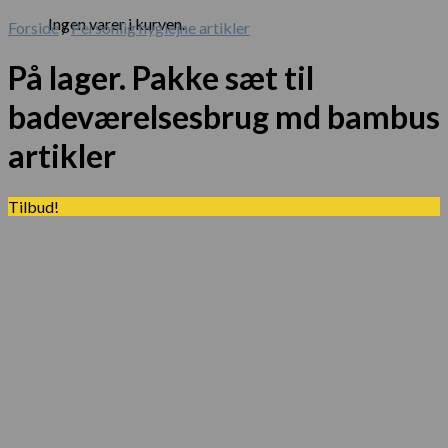
Ingen varer i kurven.
Forside
/
Personlig hygiejne artikler
På lager. Pakke sæt til
badeværelsesbrug md bambus
artikler
Tilbud!