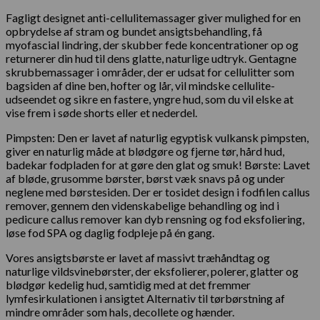
Fagligt designet anti-cellulitemassager giver mulighed for en
opbrydelse af stram og bundet ansigtsbehandling, få
myofascial lindring, der skubber fede koncentrationer op og
returnerer din hud til dens glatte, naturlige udtryk. Gentagne
skrubbemassager i områder, der er udsat for cellulitter som
bagsiden af ​​dine ben, hofter og lår, vil mindske cellulite-
udseendet og sikre en fastere, yngre hud, som du vil elske at
vise frem i søde shorts eller et nederdel.
Pimpsten: Den er lavet af naturlig egyptisk vulkansk pimpsten,
giver en naturlig måde at blødgøre og fjerne tør, hård hud,
badekar fodpladen for at gøre den glat og smuk! Børste: Lavet
af bløde, grusomme børster, børst væk snavs på og under
neglene med børstesiden. Der er tosidet design i fodfilen callus
remover, gennem den videnskabelige behandling og ind i
pedicure callus remover kan dyb rensning og fod eksfoliering,
løse fod SPA og daglig fodpleje på én gang.
Vores ansigtsbørste er lavet af massivt træhåndtag og
naturlige vildsvinebørster, der eksfolierer, polerer, glatter og
blødgør kedelig hud, samtidig med at det fremmer
lymfesirkulationen i ansigtet Alternativ til tørbørstning af
mindre områder som hals, decollete og hænder.