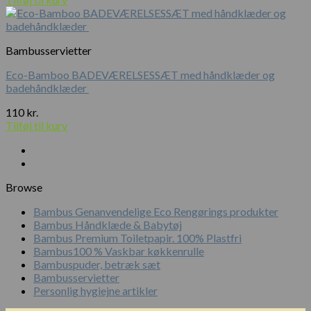
pris
pris
var:
er:
230 kr..
150 kr..
Bambusservietter
Eco-Bamboo BADEVÆRELSESSÆT med håndklæder og
badehåndklæder
110
kr.
Tilføj til kurv
Browse
Bambus Genanvendelige Eco Rengørings produkter
Bambus Håndklæde & Babytøj
Bambus Premium Toiletpapir. 100% Plastfri
Bambus100 % Vaskbar køkkenrulle
Bambuspuder, betræk sæt
Bambusservietter
Personlig hygiejne artikler