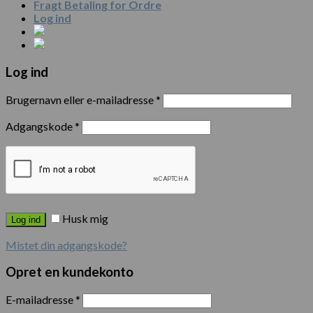
Fragt Betaling for Ordre
Log ind
Log ind
Brugernavn eller e-mailadresse
*
Adgangskode
*
Husk mig
Log ind
Mistet din adgangskode?
Opret en kundekonto
E-mailadresse
*