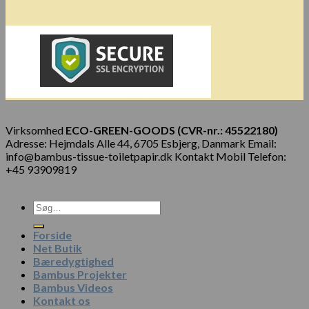
Virksomhed
ECO-GREEN-GOODS (CVR-nr.: 45522180)
Adresse: Hejmdals Alle 44, 6705 Esbjerg, Danmark Email:
info@bambus-tissue-toiletpapir.dk Kontakt Mobil Telefon:
+45 93909819
Forside
Net Butik
Bæredygtighed
Bambus Projekter
Bambus Videos
Kontakt os