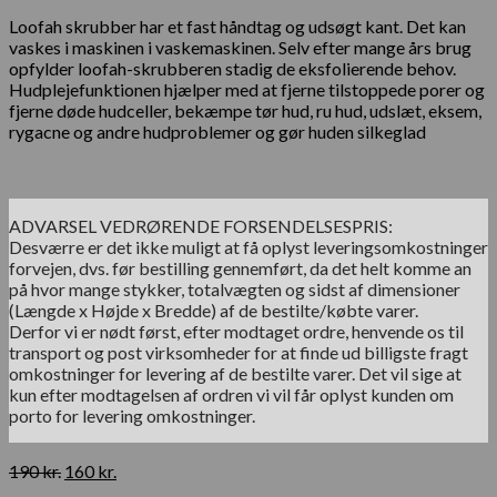
Loofah skrubber har et fast håndtag og udsøgt kant. Det kan
vaskes i maskinen i vaskemaskinen. Selv efter mange års brug
opfylder loofah-skrubberen stadig de eksfolierende behov.
Hudplejefunktionen hjælper med at fjerne tilstoppede porer og
fjerne døde hudceller, bekæmpe tør hud, ru hud, udslæt, eksem,
rygacne og andre hudproblemer og gør huden silkeglad
ADVARSEL VEDRØRENDE FORSENDELSESPRIS:
Desværre er det ikke muligt at få oplyst leveringsomkostninger
forvejen, dvs. før bestilling gennemført, da det helt komme an
på hvor mange stykker, totalvægten og sidst af dimensioner
(Længde x Højde x Bredde) af de bestilte/købte varer.
Derfor vi er nødt først, efter modtaget ordre, henvende os til
transport og post virksomheder for at finde ud billigste fragt
omkostninger for levering af de bestilte varer. Det vil sige at
kun efter modtagelsen af ordren vi vil får oplyst kunden om
porto for levering omkostninger.
Den
Den
190
kr.
160
kr.
oprindelige
aktuelle