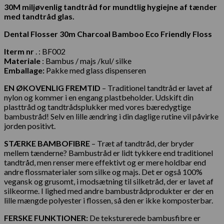
30M miljøvenlig tandtråd for mundtlig hygiejne af tænder
med
tandtråd glas.
Dental Flosser 30m Charcoal Bamboo Eco Friendly Floss
Iterm nr
. : BF002
Materiale
: Bambus / majs /kul/ silke
Emballage:
Pakke med glass dispenseren
EN ØKOVENLIG FREMTID
– Traditionel tandtråd er lavet af
nylon og kommer i en engang plastbeholder. Udskift din
plasttråd og tandtrådsplukker med vores bæredygtige
bambustråd! Selv en lille ændring i din daglige rutine vil påvirke
jorden positivt.
STÆRKE BAMBOFIBRE
– Træt af tandtråd, der bryder
mellem tænderne? Bambustråd er lidt tykkere end traditionel
tandtråd, men renser mere effektivt og er mere holdbar end
andre flossmaterialer som silke og majs. Det er også 100%
vegansk og grusomt, i modsætning til silketråd, der er lavet af
silkeorme. I lighed med andre bambustrådprodukter er der en
lille mængde polyester i flossen, så den er ikke komposterbar.
FERSKE FUNKTIONER:
De teksturerede bambusfibre er