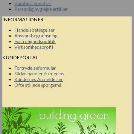
Bambusservietter
Personlig hygiejne artikler
INFORMATIONER
Handelsbetingelser
Ansvarsbegrænsning
Fortrolighedspolitik
Virksomhedsprofil
KUNDEPORTAL
Fortrydelseformular
Sådan handler du med os
Kundernes Anmeldelser
Ofte stillede spørgsmål