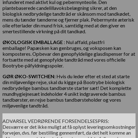
infunderet med aktivt kul og pebermynteolie. Den
plantebaserede candelillavoksbelægning sikrer, at den
biologisk nedbrydelige tandtråd er skånsom mod tandkødet,
mens du tænder tænderne og fjerner plak. Pebermynte æterisk
olie efterlader din mund frisk, samtidig med at den giver en
smertestillende virkning på dit tandkød.
ØKOLOGISK EMBALLAGE
: Nul affald, plastfri
emballage! Papæsken kan genbruges, og voksposen kan
komposteres. Opbevar den genopfyldelige glasdispenser for at
fortsætte med at genopfylde tandtråd med vores officielle
Bootrybe-påfyldningsspoler.
GØR ØKO-SWITCHEN:
Hvis du leder efter et sted at starte
din miljøvenlige rejse, skal du kigge på Bootrybe biologisk
nedbrydelige bambus tandbørste starter sæt! Det komplette
mundhygiejnesæt indeholder 4 unikt indgraverede bambus
tandbørster, en rejse bambus tandbørsteholder og vores
miljøvenlige tandtråd.
ADVARSEL VEDRØRENDE FORSENDELSESPRIS:
Desværre er det ikke muligt at få oplyst leveringsomkostninger
forvejen, dvs. før bestilling gennemført, da det helt komme an