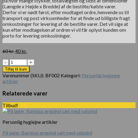
på hvor mange stykker, totalvægten og sidst af dimensioner
(Længde x Højde x Bredde) af de bestilte/købte varer.
Derfor vi er nødt først, efter modtaget ordre, henvende os til
transport og post virksomheder for at finde ud billigste fragt
omkostninger for levering af de bestilte varer. Det vil sige at
kun efter modtagelsen af ordren vi vil får oplyst kunden om
porto for levering omkostninger.
Den
Den
60
kr.
40
kr.
oprindelige
aktuelle
Antal
pris
pris
var:
er:
Tilføj til kurv
60 kr..
40 kr..
Varenummer (SKU):
BF002
Kategori:
Personlig hygiejne
artikler
Relaterede varer
Tilbud!
Personlig hygiejne artikler
På lager. Bambus ørepind sæt med vatpind