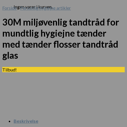
Ingen varer i kurven.
Forside
/
Personlig hygiejne artikler
30M miljøvenlig tandtråd for
mundtlig hygiejne tænder
med tænder flosser tandtråd
glas
Tilbud!
Beskrivelse