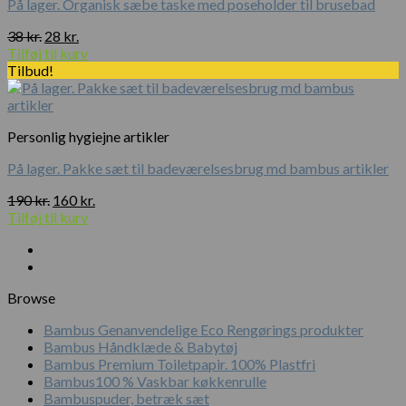
På lager. Organisk sæbe taske med poseholder til brusebad
Den
Den
38
kr.
28
kr.
oprindelige
aktuelle
Tilføj til kurv
pris
pris
Tilbud!
var:
er:
38 kr..
28 kr..
Personlig hygiejne artikler
På lager. Pakke sæt til badeværelsesbrug md bambus artikler
Den
Den
190
kr.
160
kr.
oprindelige
aktuelle
Tilføj til kurv
pris
pris
var:
er:
190 kr..
160 kr..
Browse
Bambus Genanvendelige Eco Rengørings produkter
Bambus Håndklæde & Babytøj
Bambus Premium Toiletpapir. 100% Plastfri
Bambus100 % Vaskbar køkkenrulle
Bambuspuder, betræk sæt