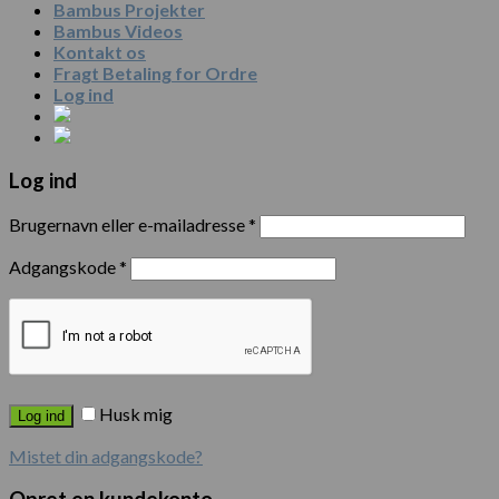
Bambus Projekter
Bambus Videos
Kontakt os
Fragt Betaling for Ordre
Log ind
Log ind
Brugernavn eller e-mailadresse
*
Adgangskode
*
Husk mig
Log ind
Mistet din adgangskode?